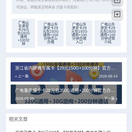
声明：本站所有文章除特别声明外，均采用
CC BY-NC-SA 4.0
许
可协议。转载请注明来自
流量卡情报局
！
广电山
广电山东
广电山东
广电山东
东承安
承安卡29
承安卡29
承安卡29
卡29元
元包192G
元包192G
元包192G
包192G
通用+100
通用+100
通用+100
通用
分钟怎么
分钟办理
分钟详情
+100分
办理
入口
介绍
钟
浙江省内联通专属卡【29元150G+100分钟】官方办
理入口
« 上一篇
2026-06-14
广电重庆盛宁卡28元包350G通用+200分钟官方办理
入口
2026-05-29
下一篇 »
相关文章