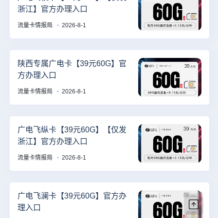
浙江】官方办理入口
流量卡情报局
2026-8-1
陕西专属广电卡【39元60G】官
方办理入口
流量卡情报局
2026-8-1
广电飞纵卡【39元60G】【仅发
浙江】官方办理入口
流量卡情报局
2026-8-1
广电飞澜卡【39元60G】官方办
理入口