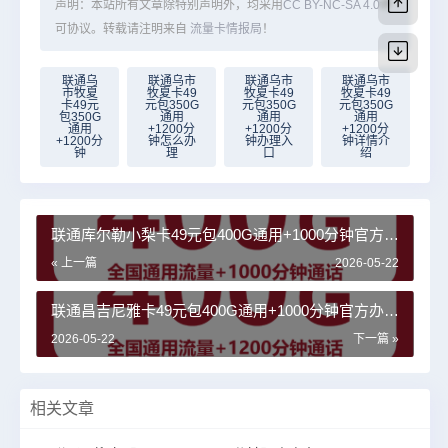
声明：本站所有文章除特别声明外，均采用
CC BY-NC-SA 4.0
许
可协议。转载请注明来自
流量卡情报局
！
联通乌
联通乌市
联通乌市
联通乌市
市牧夏
牧夏卡49
牧夏卡49
牧夏卡49
卡49元
元包350G
元包350G
元包350G
包350G
通用
通用
通用
通用
+1200分
+1200分
+1200分
+1200分
钟怎么办
钟办理入
钟详情介
钟
理
口
绍
联通库尔勒小梨卡49元包400G通用+1000分钟官方办
理入口
« 上一篇
2026-05-22
联通昌吉尼雅卡49元包400G通用+1000分钟官方办理
入口
2026-05-22
下一篇 »
相关文章