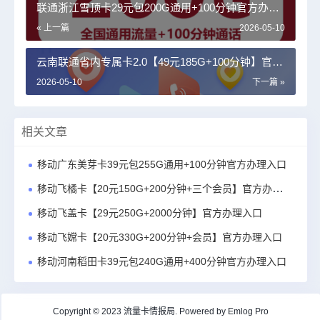
联通浙江雪顶卡29元包200G通用+100分钟官方办理
入口
« 上一篇
2026-05-10
云南联通省内专属卡2.0【49元185G+100分钟】官方
办理入口
2026-05-10
下一篇 »
相关文章
移动广东美芽卡39元包255G通用+100分钟官方办理入口
移动飞橘卡【20元150G+200分钟+三个会员】官方办理入口
移动飞盖卡【29元250G+2000分钟】官方办理入口
移动飞嫦卡【20元330G+200分钟+会员】官方办理入口
移动河南稻田卡39元包240G通用+400分钟官方办理入口
Copyright © 2023
流量卡情报局
. Powered by
Emlog Pro