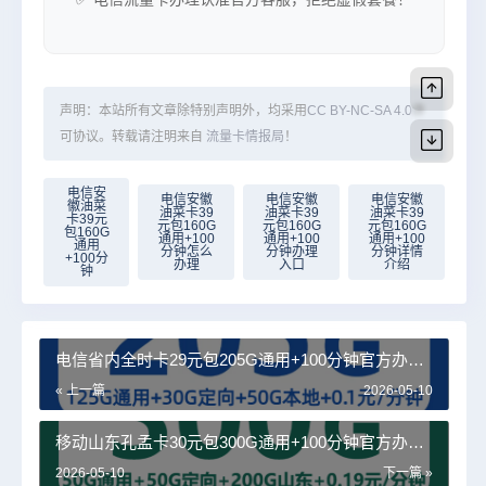
声明：本站所有文章除特别声明外，均采用
CC BY-NC-SA 4.0
许
可协议。转载请注明来自
流量卡情报局
！
电信安
电信安徽
电信安徽
电信安徽
徽油菜
油菜卡39
油菜卡39
油菜卡39
卡39元
元包160G
元包160G
元包160G
包160G
通用+100
通用+100
通用+100
通用
分钟怎么
分钟办理
分钟详情
+100分
办理
入口
介绍
钟
电信省内全时卡29元包205G通用+100分钟官方办理
入口
« 上一篇
2026-05-10
移动山东孔孟卡30元包300G通用+100分钟官方办理
入口
2026-05-10
下一篇 »