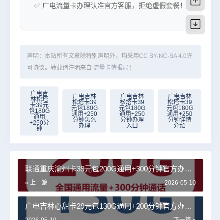
✅ 广电流量卡办理认准官方客服，拒绝虚假套餐！
声明：本站所有文章除特别声明外，均采用
CC BY-NC-SA 4.0
许
可协议。转载请注明来自
流量卡情报局
！
广电吉
广电吉林
广电吉林
广电吉林
林松塔
松塔卡39
松塔卡39
松塔卡39
卡39元
元包180G
元包180G
元包180G
包180G
通用+250
通用+250
通用+250
通用
分钟怎么
分钟办理
分钟详情
+250分
办理
入口
介绍
钟
联通重庆渝州卡39元包200G通用+300分钟官方办理
入口
« 上一篇
2026-05-10
广电吉林心甜卡29元包130G通用+200分钟官方办理
入口
2026-05-10
下一篇 »