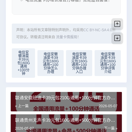
声明：本站所有文章除特别声明外，均采用
CC BY-NC-SA 4.0
许
可协议。转载请注明来自
流量卡情报局
！
电信安
电信安徽
电信安徽
电信安徽
徽油菜
油菜卡39
油菜卡39
油菜卡39
卡39元
元包160G
元包160G
元包160G
包160G
通用+100
通用+100
通用+100
通用
分钟怎么
分钟办理
分钟详情
+100分
办理
入口
介绍
钟
联通安徽班迪卡39元包210G通用+100分钟官方办理
入口
« 上一篇
2026-05-07
联通贵州无声卡39元包160G通用+500分钟官方办理
入口
2026-05-07
下一篇 »