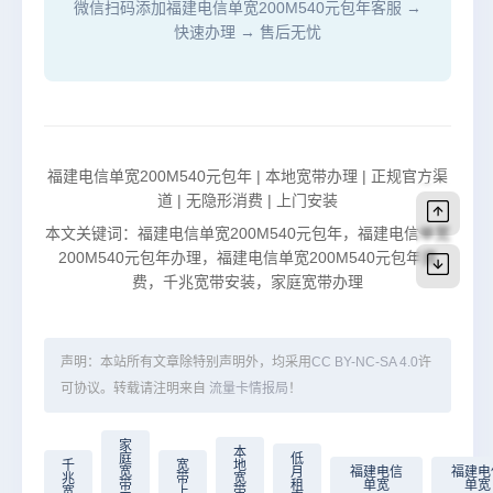
微信扫码添加福建电信单宽200M540元包年客服 →
快速办理 → 售后无忧
福建电信单宽200M540元包年 | 本地宽带办理 | 正规官方渠
道 | 无隐形消费 | 上门安装
本文关键词：福建电信单宽200M540元包年，福建电信单宽
200M540元包年办理，福建电信单宽200M540元包年资
费，千兆宽带安装，家庭宽带办理
声明：本站所有文章除特别声明外，均采用
CC BY-NC-SA 4.0
许
可协议。转载请注明来自
流量卡情报局
！
家
本
庭
低
千
宽
地
宽
月
福建电信
福建电
兆
带
宽
带
租
单宽
单宽
宽
上
带