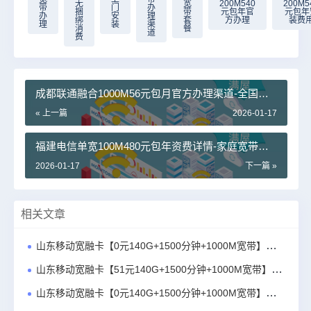
无
宽
200M540
200M5
带
门
办
捆
带
元包年官
元包年
办
安
理
绑
套
方办理
装费
理
装
渠
消
餐
道
费
成都联通融合1000M56元包月官方办理渠道-全国通
用无隐形消费
« 上一篇
2026-01-17
福建电信单宽100M480元包年资费详情-家庭宽带办
理-福建电信单宽100M480元包年安装费用
2026-01-17
下一篇 »
相关文章
山东移动宽融卡【0元140G+1500分钟+1000M宽带】官方办理入口
山东移动宽融卡【51元140G+1500分钟+1000M宽带】官方办理入口
山东移动宽融卡【0元140G+1500分钟+1000M宽带】官方办理入口