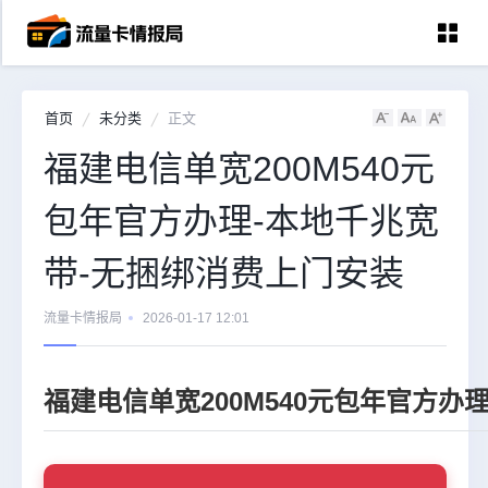
首页
未分类
正文
首页
福建电信单宽200M540元
中国移动
包年官方办理-本地千兆宽
中国电信
中国联通
带-无捆绑消费上门安装
中国广电
流量卡情报局
2026-01-17 12:01
全国宽带
福建电信单宽200M540元包年官方办