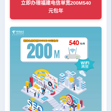
立即办理福建电信单宽200M540
元包年