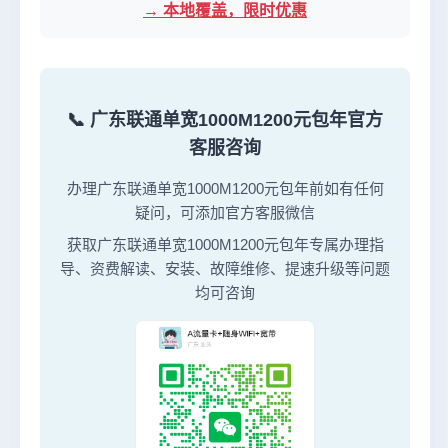
→ 本地覆盖，限时优惠
📞 广东联通单宽1000M1200元包年官方
客服咨询
办理广东联通单宽1000M1200元包年前如有任何
疑问，可添加官方客服微信
获取广东联通单宽1000M1200元包年专属办理指
导、资费解读、安装、故障维修、提速升级等问题
均可咨询